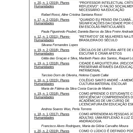
v. 20, n. 1 (2019): Plures
“PROFESSOR INTELECTUAL CRÍT
Humanidades
REFLEXIVO”: O FALSO SOCIALME
NECESSÁRIO NA EDUCAÇÃO
Rafael Rossi, Aline Cristina Santana Rossi
v. 17, n. 2 (2016): Plures
“QUANDO EU PENSO EM CUIABÁ...
Humanidades
SIGNIFICAÇÕES DA CIDADE POR 
EM ESCOLAS PARTICULARES
Paula Figueiredo Poubel, Daniela Barros da Silva Freire Andrad
v. 12, n. 1 (2011): Plures-
“RETRATOS” DE MULHERES NA LI
Humanidades
BRASILEIRA DO SÉCULO
Silvana Fernandes Lopes
v. 19, n. 2 (2018): Plures
CÍRCULOS DE LEITURA: ARTE DE 
Humanidades
ESCUTAR E CRIAR AFETOS
Gilda das Graças e Silva, Maribeth Paes dos Santos, Raquel L
v. 19, n. 1 (2018): Plures
CIDADE E ARQUITETURA: (RE)CO
Humanidades
PRESERVAR ATRAVÉS DA EDUCA
PATRIMONIAL
Tarcisio Dorn de Oliveira, Helena Copetti Callai
v. 16, n. 1 (2015): Plures
COLÉGIO SANTO ANDRÉ – A MEMÓ
Humanidades
CULTURA MATERIAL ESCOLAR
Maria de Fátima da Silva Costa Garcia de Mattos
v. 19, n. 1 (2018): Plures
COMO APRENDE O ESTUDANTE 
Humanidades
DEFICIÊNCIA? COMPREENSÕES D
ACADÊMICAS DE UM CURSO DE
LICENCIATURA EM EDUCAÇÃO ES
Andrea Soares Wuo, Perla Torrens
v. 18, n. 1 (2017): Plures
COMO APRENDEM AS PESSOAS J
Humanidades
ADULTAS: UMA REFLEXÃO À LUZ 
ANDRAGOGIA.
Francisco Alves Rodrigues, Maria da Glória Carvalho Moura
v. 20, n. 2 (2019): Plures
COMO O LÚDICO É DEFINIDO PO