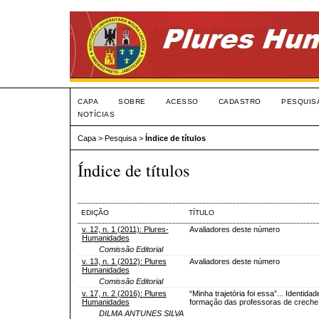
CAPA
SOBRE
ACESSO
CADASTRO
PESQUIS
NOTÍCIAS
Capa
>
Pesquisa
>
Índice de títulos
Índice de títulos
EDIÇÃO
TÍTULO
v. 12, n. 1 (2011): Plures-
Avaliadores deste número
Humanidades
Comissão Editorial
v. 13, n. 1 (2012): Plures
Avaliadores deste número
Humanidades
Comissão Editorial
v. 17, n. 2 (2016): Plures
“Minha trajetória foi essa”... Identidad
Humanidades
formação das professoras de creche
DILMA ANTUNES SILVA