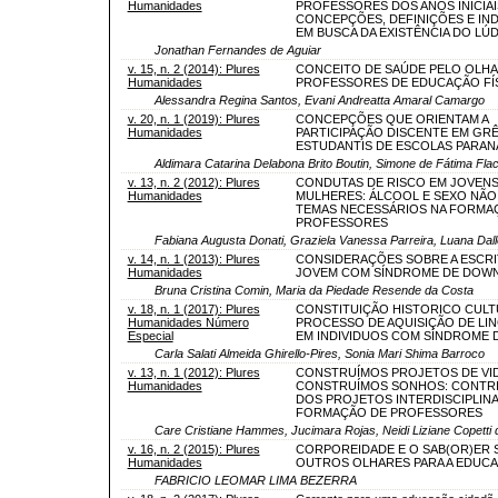
Humanidades
PROFESSORES DOS ANOS INICIAI
CONCEPÇÕES, DEFINIÇÕES E IN
EM BUSCA DA EXISTÊNCIA DO LÚ
Jonathan Fernandes de Aguiar
v. 15, n. 2 (2014): Plures
CONCEITO DE SAÚDE PELO OLH
Humanidades
PROFESSORES DE EDUCAÇÃO FÍ
Alessandra Regina Santos, Evani Andreatta Amaral Camargo
v. 20, n. 1 (2019): Plures
CONCEPÇÕES QUE ORIENTAM A
Humanidades
PARTICIPAÇÃO DISCENTE EM GR
ESTUDANTIS DE ESCOLAS PARA
Aldimara Catarina Delabona Brito Boutin, Simone de Fátima Fla
v. 13, n. 2 (2012): Plures
CONDUTAS DE RISCO EM JOVEN
Humanidades
MULHERES: ÁLCOOL E SEXO NÃO
TEMAS NECESSÁRIOS NA FORMA
PROFESSORES
Fabiana Augusta Donati, Graziela Vanessa Parreira, Luana Dall
v. 14, n. 1 (2013): Plures
CONSIDERAÇÕES SOBRE A ESCRI
Humanidades
JOVEM COM SÍNDROME DE DOW
Bruna Cristina Comin, Maria da Piedade Resende da Costa
v. 18, n. 1 (2017): Plures
CONSTITUIÇÃO HISTORICO CULT
Humanidades Número
PROCESSO DE AQUISIÇÃO DE L
Especial
EM INDIVIDUOS COM SÍNDROME
Carla Salati Almeida Ghirello-Pires, Sonia Mari Shima Barroco
v. 13, n. 1 (2012): Plures
CONSTRUÍMOS PROJETOS DE VID
Humanidades
CONSTRUÍMOS SONHOS: CONTR
DOS PROJETOS INTERDISCIPLIN
FORMAÇÃO DE PROFESSORES
Care Cristiane Hammes, Jucimara Rojas, Neidi Liziane Copetti 
v. 16, n. 2 (2015): Plures
CORPOREIDADE E O SAB(OR)ER S
Humanidades
OUTROS OLHARES PARA A EDUC
FABRICIO LEOMAR LIMA BEZERRA