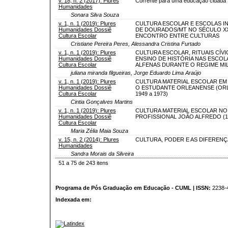
v. 18, n. 2 (2017): Plures
Corrente para uma educação cidadã
Humanidades
Sonara Silva Souza
v. 1, n. 1 (2019): Plures
CULTURA ESCOLAR E ESCOLAS I
Humanidades Dossiê
DE DOURADOS/MT NO SÉCULO XX
Cultura Escolar
ENCONTRO ENTRE CULTURAS
Cristiane Pereira Peres, Alessandra Cristina Furtado
v. 1, n. 1 (2019): Plures
CULTURA ESCOLAR, RITUAIS CÍVI
Humanidades Dossiê
ENSINO DE HISTÓRIA NAS ESCOL
Cultura Escolar
ALFENAS DURANTE O REGIME MIL
juliana miranda filgueiras, Jorge Eduardo Lima Araújo
v. 1, n. 1 (2019): Plures
CULTURA MATERIAL ESCOLAR EM 
Humanidades Dossiê
O ESTUDANTE ORLEANENSE (ORL
Cultura Escolar
1949 a 1973)
Cintia Gonçalves Martins
v. 1, n. 1 (2019): Plures
CULTURA MATERIAL ESCOLAR NO
Humanidades Dossiê
PROFISSIONAL JOÃO ALFREDO (18
Cultura Escolar
Maria Zélia Maia Souza
v. 15, n. 2 (2014): Plures
CULTURA, PODER E AS DIFERENÇ
Humanidades
Sandra Morais da Silveira
51 a 75 de 243 itens
Programa de Pós Graduação em Educação - CUML | ISSN:
2238-
Indexada em: