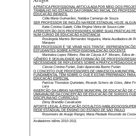
A PRÁTICA PROFISSIONAL ARTICULADA POR MEIO DOS PROJE
TRABALHO NO ESTÁGIO DA FORMAÇÃO INICIAL DO PROFESS
EDUCAÇÃO INFANTIL
Célia Maria Guimarães, Natálya Camargo de Souza
SER PROFESSOR DE INGLÊS NA REDE ESTADUAL HOJE: ALGU
Katia Cristina Galatti, Célia Regina Vieira de Souza-Leite
A PERCEPÇÃO DOS PROFESSORES SOBRE SUAS PRÁTICAS P
NUM CURSO DE EDUCAÇÃO A DISTÂNCIA
Rosângela Martins Bernardes Nogueira, Maria Auxiliadora de 
Marques
SER PROFESSOR É “SE VIRAR NOS TRINTA”: REPRESENTAÇÕE
ESTUDANTES SOBRE A PROFISSIONALIZAÇÃO DOCENTE
Marinalva Lopes Ribeiro, Rita de Cássia A.F. Moraes, Édiva de
GÊNERO E SEXUALIDADE NA FORMAÇÃO DE PROFESSORES/AS
NECESSIDADE DE REFLEXÕES SOBRE A PRÁTICA PEDAGÓGICA
Cássia Cristina Furlan, Dalci Aparecida Bueno Furlan
O CONCEITO QUE PROFESSORES DE UMA ESCOLA MUNICIPAL
FUNDAMENTAL TÊM SOBRE O QUE É ESTAR PREPARADO PARA 
EDUCAÇÃO ESPECIAL
Patrícia Thomásio Quinelato, Ricardo Schers de Góes, Aline Froll
Lara
INSERÇÃO DA LIBRAS NA REDE MUNICIPAL DE EDUCAÇÃO DE C
UMA ANÁLISE DA CONCEPÇÃO DE EDUCAÇÃO DE SURDOS QUE
DISCIPLINA NO CURRÍCULO
Eleny Brandão Cavalcante
APORTE LEGAL À EDUCAÇÃO DOS ALTOS HABILIDOSOS/SUPE
REDE ESTADUAL DE ENSINO DO ESTADO DE SÃO PAULO
Rosemeire de Araújo Rangni, Maria Piedade Resende da Costa
Avaliadores biênio 2010-2011