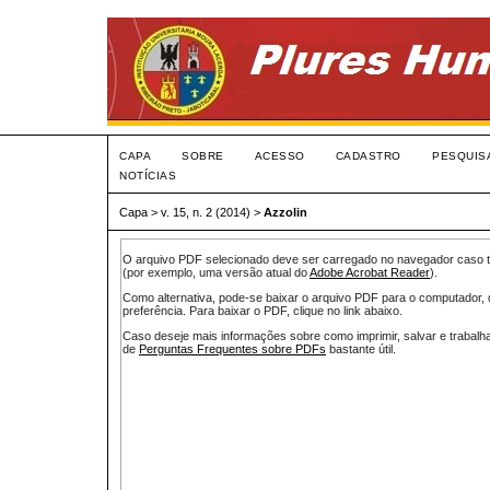
CAPA
SOBRE
ACESSO
CADASTRO
PESQUIS
NOTÍCIAS
Capa
>
v. 15, n. 2 (2014)
>
Azzolin
O arquivo PDF selecionado deve ser carregado no navegador caso te
(por exemplo, uma versão atual do
Adobe Acrobat Reader
).
Como alternativa, pode-se baixar o arquivo PDF para o computador, 
preferência. Para baixar o PDF, clique no link abaixo.
Caso deseje mais informações sobre como imprimir, salvar e trabal
de
Perguntas Frequentes sobre PDFs
bastante útil.