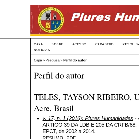
CAPA
SOBRE
ACESSO
CADASTRO
PESQUIS
NOTÍCIAS
Capa
>
Pesquisa
>
Perfil do autor
Perfil do autor
TELES, TAYSON RIBEIRO, Uni
Acre, Brasil
v. 17, n. 1 (2016): Plures Humanidades
- 
ARTIGO 39 DA LDB E 205 DA CRFB/88: a 
EPCT, de 2002 a 2014.
RESUMO
PDF